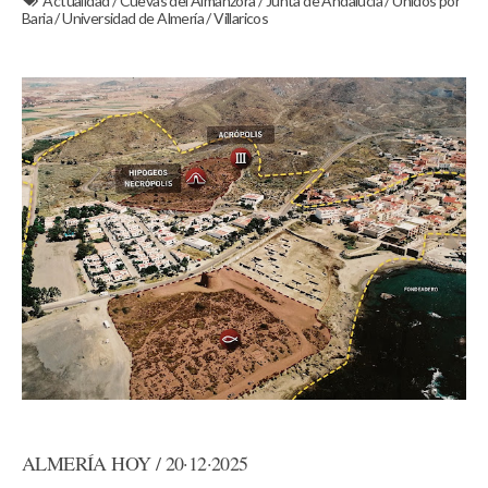
Actualidad
/
Cuevas del Almanzora
/
Junta de Andalucía
/
Unidos por
Baria
/
Universidad de Almería
/
Villaricos
ALMERÍA HOY / 20·12·2025