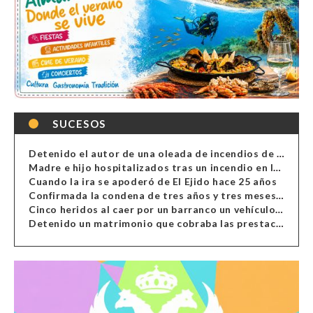
SUCESOS
Detenido el autor de una oleada de incendios de contenedores en Almería
Madre e hijo hospitalizados tras un incendio en la cocina de una vivienda en Almería
Cuando la ira se apoderó de El Ejido hace 25 años
Confirmada la condena de tres años y tres meses al hombre de Antas acusado de xenofobia
Cinco heridos al caer por un barranco un vehículo en Alcolea
Detenido un matrimonio que cobraba las prestaciones de ilegales en Almería, Granada, Málaga, Huelva y Murcia