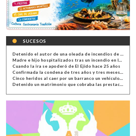
SUCESOS
Detenido el autor de una oleada de incendios de contenedores en Almería
Madre e hijo hospitalizados tras un incendio en la cocina de una vivienda en Almería
Cuando la ira se apoderó de El Ejido hace 25 años
Confirmada la condena de tres años y tres meses al hombre de Antas acusado de xenofobia
Cinco heridos al caer por un barranco un vehículo en Alcolea
Detenido un matrimonio que cobraba las prestaciones de ilegales en Almería, Granada, Málaga, Huelva y Murcia