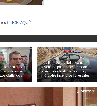
fotos
CLICK AQUÍ
)
Los Bomberos del Levante
a los criterios
viven una jornada crítica con un
te la polémica de
grave accidente de tráfico y
 Los Gallardos
múltiples incendios forestales