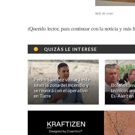
Sala de estar
(Querido lector, para continuar con la noticia y más 
QUIZÁS LE INTERESE
Pedro Sánchez visitará este
lunes la zona del incendio y
Bolaños aval
se reunirá con el operativo
técnicos an
en Turre
Es-Alert en