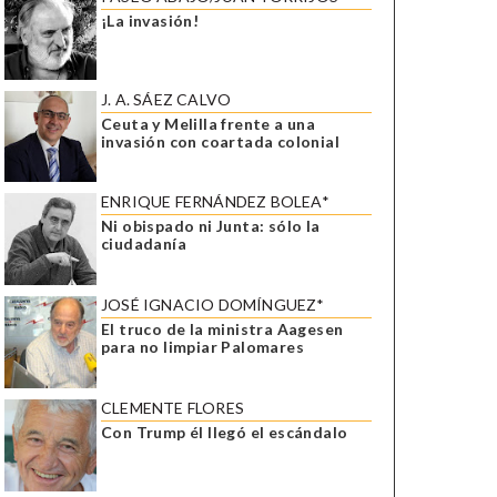
¡La invasión!
J. A. SÁEZ CALVO
Ceuta y Melilla frente a una
invasión con coartada colonial
ENRIQUE FERNÁNDEZ BOLEA*
Ni obispado ni Junta: sólo la
ciudadanía
JOSÉ IGNACIO DOMÍNGUEZ*
El truco de la ministra Aagesen
para no limpiar Palomares
CLEMENTE FLORES
Con Trump él llegó el escándalo