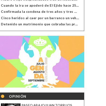
Cuando la ira se apoderó de El Ejido hace 25 años
Confirmada la condena de tres años y tres meses al hombre de Antas acusado de xenofobia
Cinco heridos al caer por un barranco un vehículo en Alcolea
Detenido un matrimonio que cobraba las prestaciones de ilegales en Almería, Granada, Málaga, Huelva y Murcia
OPINIÓN
PASEO ABAJO/JUAN TORRIJOS