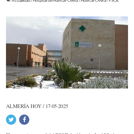
Actualidad
/
Hospital de Huércal-Overa
/
Huércal-Overa
/
PSOE
ALMERÍA HOY / 17·05·2025