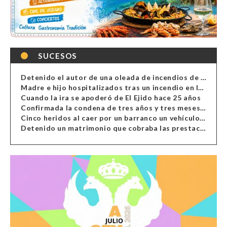
SUCESOS
Detenido el autor de una oleada de incendios de contenedores en Almería
Madre e hijo hospitalizados tras un incendio en la cocina de una vivienda en Almería
Cuando la ira se apoderó de El Ejido hace 25 años
Confirmada la condena de tres años y tres meses al hombre de Antas acusado de xenofobia
Cinco heridos al caer por un barranco un vehículo en Alcolea
Detenido un matrimonio que cobraba las prestaciones de ilegales en Almería, Granada, Málaga, Huelva y Murcia