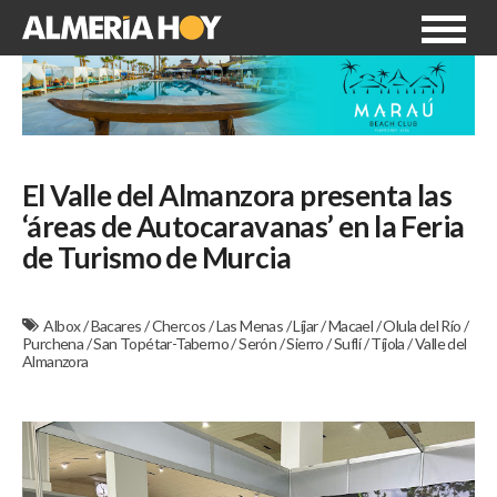
El Valle del Almanzora presenta las
‘áreas de Autocaravanas’ en la Feria
de Turismo de Murcia
Albox
/
Bacares
/
Chercos
/
Las Menas
/
Líjar
/
Macael
/
Olula del Río
/
Purchena
/
San Topétar-Taberno
/
Serón
/
Sierro
/
Suflí
/
Tíjola
/
Valle del
Almanzora