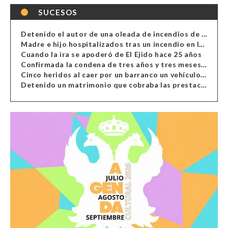
SUCESOS
Detenido el autor de una oleada de incendios de contenedores en Almería
Madre e hijo hospitalizados tras un incendio en la cocina de una vivienda en Almería
Cuando la ira se apoderó de El Ejido hace 25 años
Confirmada la condena de tres años y tres meses al hombre de Antas acusado de xenofobia
Cinco heridos al caer por un barranco un vehículo en Alcolea
Detenido un matrimonio que cobraba las prestaciones de ilegales en Almería, Granada, Málaga, Huelva y Murcia