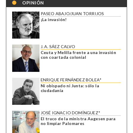
OPINIÓN
PASEO ABAJO/JUAN TORRIJOS
¡La invasión!
J. A. SÁEZ CALVO
Ceuta y Melilla frente a una invasión
con coartada colonial
ENRIQUE FERNÁNDEZ BOLEA*
Ni obispado ni Junta: sólo la
ciudadanía
JOSÉ IGNACIO DOMÍNGUEZ*
El truco de la ministra Aagesen para
no limpiar Palomares