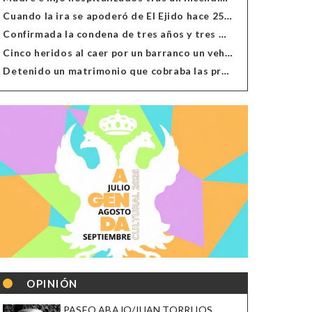
Cuando la ira se apoderó de El Ejido hace 25 años
Confirmada la condena de tres años y tres meses al hombre de Antas acusado de xenofobia
Cinco heridos al caer por un barranco un vehículo en Alcolea
Detenido un matrimonio que cobraba las prestaciones de ilegales en Almería, Granada, Málaga, Huelva y Murcia
OPINIÓN
PASEO ABAJO/JUAN TORRIJOS