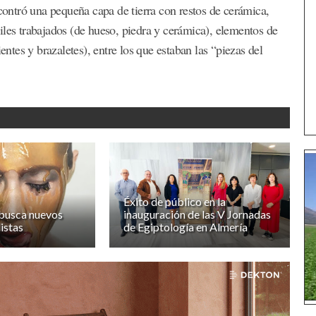
ncontró una pequeña capa de tierra con restos de cerámica,
iles trabajados (de hueso, piedra y cerámica), elementos de
entes y brazaletes), entre los que estaban las “piezas del
Éxito de público en la
busca nuevos
inauguración de las V Jornadas
listas
de Egiptología en Almería