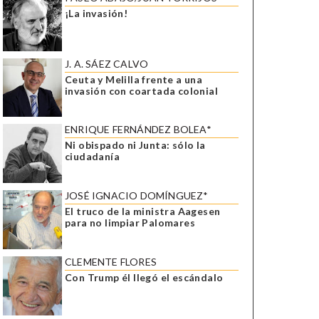
¡La invasión!
J. A. SÁEZ CALVO
Ceuta y Melilla frente a una
invasión con coartada colonial
ENRIQUE FERNÁNDEZ BOLEA*
Ni obispado ni Junta: sólo la
ciudadanía
JOSÉ IGNACIO DOMÍNGUEZ*
El truco de la ministra Aagesen
para no limpiar Palomares
CLEMENTE FLORES
Con Trump él llegó el escándalo