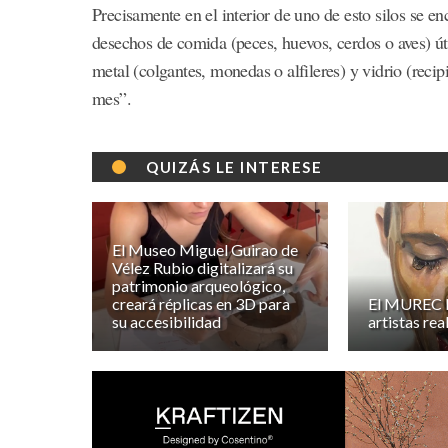
Precisamente en el interior de uno de esto silos se e
desechos de comida (peces, huevos, cerdos o aves) út
metal (colgantes, monedas o alfileres) y vidrio (recipi
mes”.
QUIZÁS LE INTERESE
El Museo Miguel Guirao de
Vélez Rubio digitalizará su
patrimonio arqueológico,
creará réplicas en 3D para
El MUREC 
su accesibilidad
artistas rea