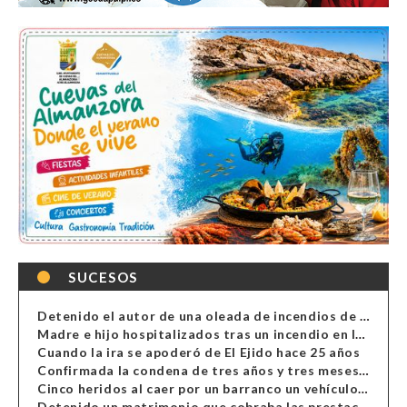
SUCESOS
Detenido el autor de una oleada de incendios de contenedores en Almería
Madre e hijo hospitalizados tras un incendio en la cocina de una vivienda en Almería
Cuando la ira se apoderó de El Ejido hace 25 años
Confirmada la condena de tres años y tres meses al hombre de Antas acusado de xenofobia
Cinco heridos al caer por un barranco un vehículo en Alcolea
Detenido un matrimonio que cobraba las prestaciones de ilegales en Almería, Granada, Málaga, Huelva y Murcia