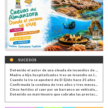
SUCESOS
Detenido el autor de una oleada de incendios de contenedores en Almería
Madre e hijo hospitalizados tras un incendio en la cocina de una vivienda en Almería
Cuando la ira se apoderó de El Ejido hace 25 años
Confirmada la condena de tres años y tres meses al hombre de Antas acusado de xenofobia
Cinco heridos al caer por un barranco un vehículo en Alcolea
Detenido un matrimonio que cobraba las prestaciones de ilegales en Almería, Granada, Málaga, Huelva y Murcia