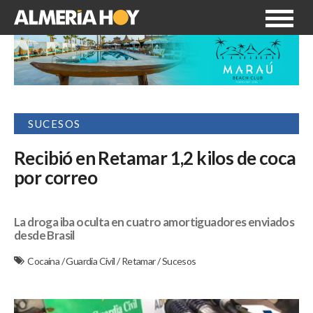
SUCESOS
Recibió en Retamar 1,2 kilos de coca
por correo
La droga iba oculta en cuatro amortiguadores enviados
desde Brasil
Cocaína
/
Guardia Civil
/
Retamar
/
Sucesos