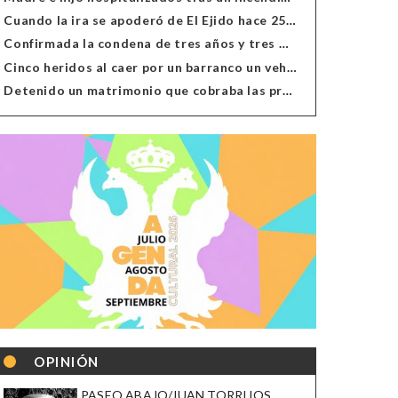
Cuando la ira se apoderó de El Ejido hace 25 años
Confirmada la condena de tres años y tres meses al hombre de Antas acusado de xenofobia
Cinco heridos al caer por un barranco un vehículo en Alcolea
Detenido un matrimonio que cobraba las prestaciones de ilegales en Almería, Granada, Málaga, Huelva y Murcia
OPINIÓN
PASEO ABAJO/JUAN TORRIJOS