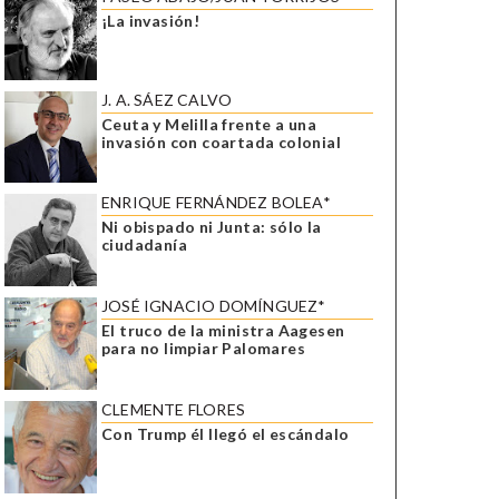
¡La invasión!
J. A. SÁEZ CALVO
Ceuta y Melilla frente a una
invasión con coartada colonial
ENRIQUE FERNÁNDEZ BOLEA*
Ni obispado ni Junta: sólo la
ciudadanía
JOSÉ IGNACIO DOMÍNGUEZ*
El truco de la ministra Aagesen
para no limpiar Palomares
CLEMENTE FLORES
Con Trump él llegó el escándalo