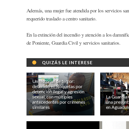
Además, una mujer fue atendida por los servicios san
requerido traslado a centro sanitario.
En la extinción del incendio y atención a los damnif
de Poniente, Guardia Civil y servicios sanitarios.
QUIZÁS LE INTERESE
Un historial de terror:
detenido en Roquetas por
detención ilegal y agresión
sexual, con múltiples
La Guardia C
antecedentes por crímenes
una presunt
similares
en Aguadul