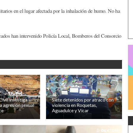
itarios en el lugar afectada por la inhalación de humo. No ha
icados han intervenido Policía Local, Bomberos del Consorcio
ivil investiga
Siete detenidos por atraco con
a agresión sexual
violencia en Roquetas,
ce
Aguadulce y Vícar