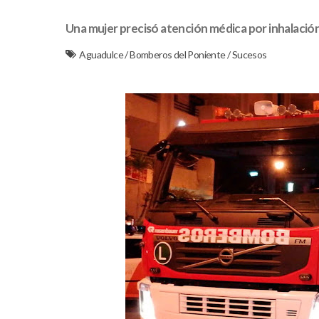
Una mujer precisó atención médica por inhalaci
Aguadulce
/
Bomberos del Poniente
/
Sucesos