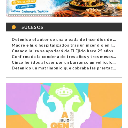
SUCESOS
Detenido el autor de una oleada de incendios de contenedores en Almería
Madre e hijo hospitalizados tras un incendio en la cocina de una vivienda en Almería
Cuando la ira se apoderó de El Ejido hace 25 años
Confirmada la condena de tres años y tres meses al hombre de Antas acusado de xenofobia
Cinco heridos al caer por un barranco un vehículo en Alcolea
Detenido un matrimonio que cobraba las prestaciones de ilegales en Almería, Granada, Málaga, Huelva y Murcia