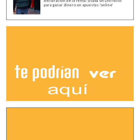
declaración de la renta: usaba un DNI falso
para ganar dinero en apuestas 'online'