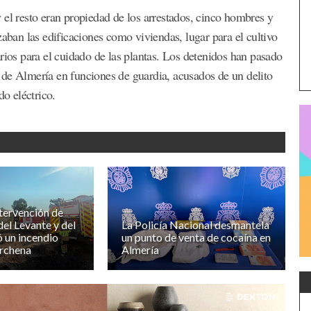
 el resto eran propiedad de los arrestados, cinco hombres y
zaban las edificaciones como viviendas, lugar para el cultivo
rios para el cuidado de las plantas. Los detenidos han pasado
 de Almería en funciones de guardia, acusados de un delito
do eléctrico.
ntervención de
l Levante y del
La Policía Nacional desmantela
ó un incendio
un punto de venta de cocaína en
urchena
Almería