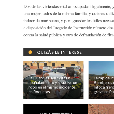
Dos de las viviendas estaban ocupadas ilegalmente, y
una mujer, todos de la misma familia, y quienes utili
indoor de marihuana, y para guardar los útiles necesa
a disposición del Juzgado de Instrucción número dos
contra la salud pública y otro de defraudación de flui
QUIZÁS LE INTERESE
La Guardia Civil evita un
La rápida i
apuñalamiento y resuelve un
Bomberos de
robo en el mismo incidente
Infoca fren
en Roquetas
grave en P