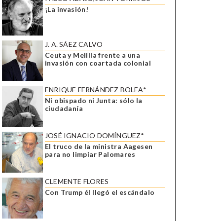
¡La invasión!
J. A. SÁEZ CALVO
Ceuta y Melilla frente a una
invasión con coartada colonial
ENRIQUE FERNÁNDEZ BOLEA*
Ni obispado ni Junta: sólo la
ciudadanía
JOSÉ IGNACIO DOMÍNGUEZ*
El truco de la ministra Aagesen
para no limpiar Palomares
CLEMENTE FLORES
Con Trump él llegó el escándalo