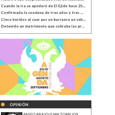
Cuando la ira se apoderó de El Ejido hace 25 años
Confirmada la condena de tres años y tres meses al hombre de Antas acusado de xenofobia
Cinco heridos al caer por un barranco un vehículo en Alcolea
Detenido un matrimonio que cobraba las prestaciones de ilegales en Almería, Granada, Málaga, Huelva y Murcia
OPINIÓN
PASEO ABAJO/JUAN TORRIJOS