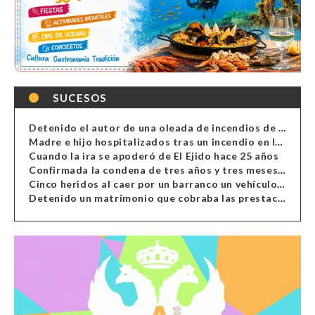
SUCESOS
Detenido el autor de una oleada de incendios de contenedores en Almería
Madre e hijo hospitalizados tras un incendio en la cocina de una vivienda en Almería
Cuando la ira se apoderó de El Ejido hace 25 años
Confirmada la condena de tres años y tres meses al hombre de Antas acusado de xenofobia
Cinco heridos al caer por un barranco un vehículo en Alcolea
Detenido un matrimonio que cobraba las prestaciones de ilegales en Almería, Granada, Málaga, Huelva y Murcia