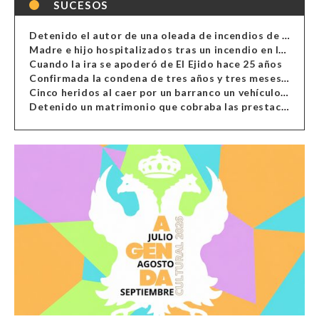
SUCESOS
Detenido el autor de una oleada de incendios de contenedores en Almería
Madre e hijo hospitalizados tras un incendio en la cocina de una vivienda en Almería
Cuando la ira se apoderó de El Ejido hace 25 años
Confirmada la condena de tres años y tres meses al hombre de Antas acusado de xenofobia
Cinco heridos al caer por un barranco un vehículo en Alcolea
Detenido un matrimonio que cobraba las prestaciones de ilegales en Almería, Granada, Málaga, Huelva y Murcia