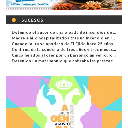
SUCESOS
Detenido el autor de una oleada de incendios de contenedores en Almería
Madre e hijo hospitalizados tras un incendio en la cocina de una vivienda en Almería
Cuando la ira se apoderó de El Ejido hace 25 años
Confirmada la condena de tres años y tres meses al hombre de Antas acusado de xenofobia
Cinco heridos al caer por un barranco un vehículo en Alcolea
Detenido un matrimonio que cobraba las prestaciones de ilegales en Almería, Granada, Málaga, Huelva y Murcia