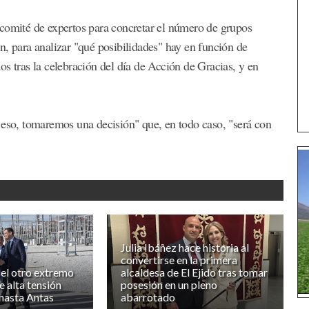
 comité de expertos para concretar el número de grupos
n, para analizar "qué posibilidades" hay en función de
s tras la celebración del día de Acción de Gracias, y en
 eso, tomaremos una decisión" que, en todo caso, "será con
Julia Ibáñez hace historia al
convertirse en la primera
el otro extremo
alcaldesa de El Ejido tras tomar
de alta tensión
posesión en un pleno
 hasta Antas
abarrotado