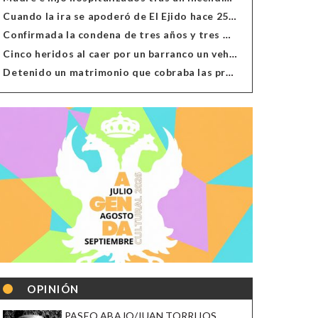
Cuando la ira se apoderó de El Ejido hace 25 años
Confirmada la condena de tres años y tres meses al hombre de Antas acusado de xenofobia
Cinco heridos al caer por un barranco un vehículo en Alcolea
Detenido un matrimonio que cobraba las prestaciones de ilegales en Almería, Granada, Málaga, Huelva y Murcia
OPINIÓN
PASEO ABAJO/JUAN TORRIJOS