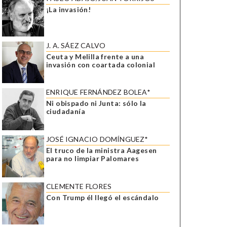
¡La invasión!
J. A. SÁEZ CALVO
Ceuta y Melilla frente a una
invasión con coartada colonial
ENRIQUE FERNÁNDEZ BOLEA*
Ni obispado ni Junta: sólo la
ciudadanía
JOSÉ IGNACIO DOMÍNGUEZ*
El truco de la ministra Aagesen
para no limpiar Palomares
CLEMENTE FLORES
Con Trump él llegó el escándalo