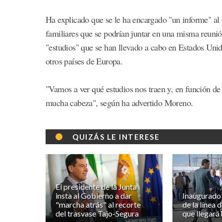
Ha explicado que se le ha encargado "un informe" al
familiares que se podrían juntar en una misma reunió
"estudios" que se han llevado a cabo en Estados Unido
otros países de Europa.
"Vamos a ver qué estudios nos traen y, en función de
mucha cabeza", según ha advertido Moreno.
QUIZÁS LE INTERESE
El presidente de la Junta
insta al Gobierno a dar
Inaugurado 
"marcha atrás" al recorte
de la línea 
del trasvase Tajo-Segura
que llegará