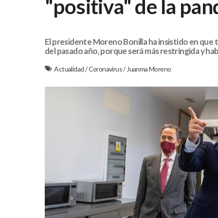
"positiva" de la pa
El presidente Moreno Bonilla ha insistido en que 
del pasado año, porque será más restringida y hab
Actualidad
/
Coronavirus
/
Juanma Moreno