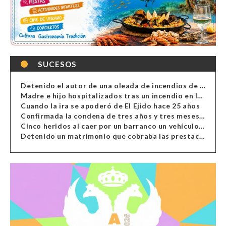
SUCESOS
Detenido el autor de una oleada de incendios de contenedores en Almería
Madre e hijo hospitalizados tras un incendio en la cocina de una vivienda en Almería
Cuando la ira se apoderó de El Ejido hace 25 años
Confirmada la condena de tres años y tres meses al hombre de Antas acusado de xenofobia
Cinco heridos al caer por un barranco un vehículo en Alcolea
Detenido un matrimonio que cobraba las prestaciones de ilegales en Almería, Granada, Málaga, Huelva y Murcia