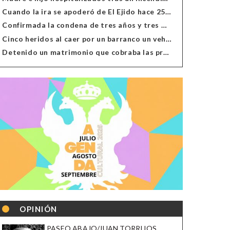
Cuando la ira se apoderó de El Ejido hace 25 años
Confirmada la condena de tres años y tres meses al hombre de Antas acusado de xenofobia
Cinco heridos al caer por un barranco un vehículo en Alcolea
Detenido un matrimonio que cobraba las prestaciones de ilegales en Almería, Granada, Málaga, Huelva y Murcia
OPINIÓN
PASEO ABAJO/JUAN TORRIJOS