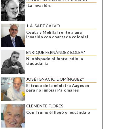
¡La invasión!
J. A. SÁEZ CALVO
Ceuta y Melilla frente a una
invasión con coartada colonial
ENRIQUE FERNÁNDEZ BOLEA*
Ni obispado ni Junta: sólo la
ciudadanía
JOSÉ IGNACIO DOMÍNGUEZ*
El truco de la ministra Aagesen
para no limpiar Palomares
CLEMENTE FLORES
Con Trump él llegó el escándalo