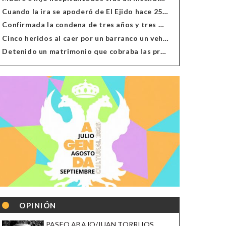
Cuando la ira se apoderó de El Ejido hace 25 años
Confirmada la condena de tres años y tres meses al hombre de Antas acusado de xenofobia
Cinco heridos al caer por un barranco un vehículo en Alcolea
Detenido un matrimonio que cobraba las prestaciones de ilegales en Almería, Granada, Málaga, Huelva y Murcia
OPINIÓN
PASEO ABAJO/JUAN TORRIJOS