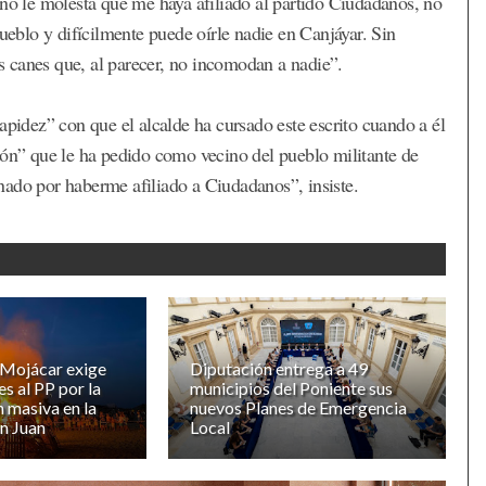
ino le molesta que me haya afiliado al partido Ciudadanos, no
pueblo y difícilmente puede oírle nadie en Canjáyar. Sin
os canes que, al parecer, no incomodan a nadie”.
apidez” con que el alcalde ha cursado este escrito cuando a él
ión” que le ha pedido como vecino del pueblo militante de
nado por haberme afiliado a Ciudadanos”, insiste.
 Mojácar exige
Diputación entrega a 49
s al PP por la
municipios del Poniente sus
n masiva en la
nuevos Planes de Emergencia
n Juan
Local