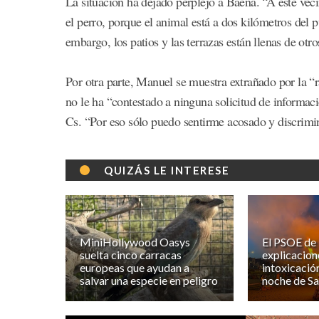
La situación ha dejado perplejo a Baena. “A este vec
el perro, porque el animal está a dos kilómetros del 
embargo, los patios y las terrazas están llenas de otr
Por otra parte, Manuel se muestra extrañado por la “r
no le ha “contestado a ninguna solicitud de informac
Cs. “Por eso sólo puedo sentirme acosado y discrimi
QUIZÁS LE INTERESE
MiniHollywood Oasys
El PSOE de
suelta cinco carracas
explicacione
europeas que ayudan a
intoxicació
salvar una especie en peligro
noche de Sa