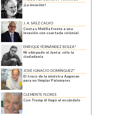
¡La invasión!
J. A. SÁEZ CALVO
Ceuta y Melilla frente a una
invasión con coartada colonial
ENRIQUE FERNÁNDEZ BOLEA*
Ni obispado ni Junta: sólo la
ciudadanía
JOSÉ IGNACIO DOMÍNGUEZ*
El truco de la ministra Aagesen
para no limpiar Palomares
CLEMENTE FLORES
Con Trump él llegó el escándalo