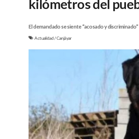
kilómetros del pueb
El demandado se siente “acosado y discriminado”
Actualidad
/
Canjáyar