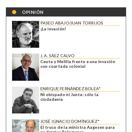
OPINIÓN
PASEO ABAJO/JUAN TORRIJOS
¡La invasión!
J. A. SÁEZ CALVO
Ceuta y Melilla frente a una invasión
con coartada colonial
ENRIQUE FERNÁNDEZ BOLEA*
Ni obispado ni Junta: sólo la
ciudadanía
JOSÉ IGNACIO DOMÍNGUEZ*
El truco de la ministra Aagesen para
no limpiar Palomares