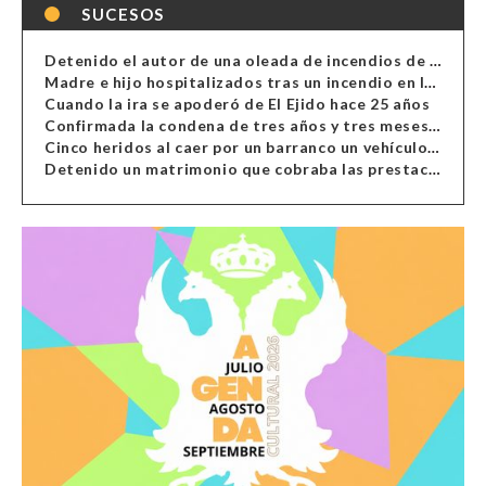
SUCESOS
Detenido el autor de una oleada de incendios de contenedores en Almería
Madre e hijo hospitalizados tras un incendio en la cocina de una vivienda en Almería
Cuando la ira se apoderó de El Ejido hace 25 años
Confirmada la condena de tres años y tres meses al hombre de Antas acusado de xenofobia
Cinco heridos al caer por un barranco un vehículo en Alcolea
Detenido un matrimonio que cobraba las prestaciones de ilegales en Almería, Granada, Málaga, Huelva y Murcia