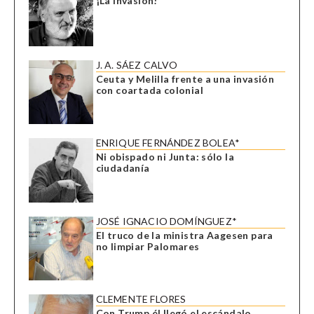
¡La invasión!
J. A. SÁEZ CALVO
Ceuta y Melilla frente a una invasión
con coartada colonial
ENRIQUE FERNÁNDEZ BOLEA*
Ni obispado ni Junta: sólo la
ciudadanía
JOSÉ IGNACIO DOMÍNGUEZ*
El truco de la ministra Aagesen para
no limpiar Palomares
CLEMENTE FLORES
Con Trump él llegó el escándalo