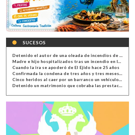
SUCESOS
Detenido el autor de una oleada de incendios de contenedores en Almería
Madre e hijo hospitalizados tras un incendio en la cocina de una vivienda en Almería
Cuando la ira se apoderó de El Ejido hace 25 años
Confirmada la condena de tres años y tres meses al hombre de Antas acusado de xenofobia
Cinco heridos al caer por un barranco un vehículo en Alcolea
Detenido un matrimonio que cobraba las prestaciones de ilegales en Almería, Granada, Málaga, Huelva y Murcia