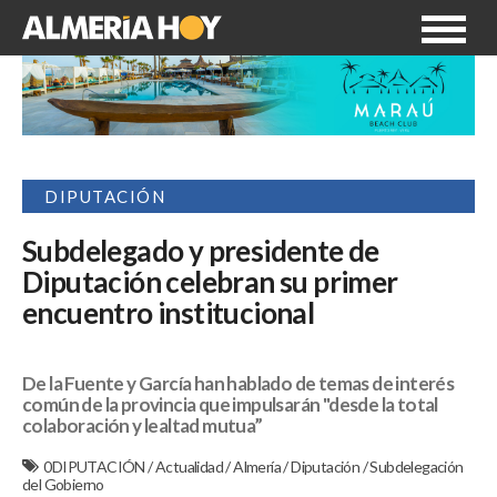
DIPUTACIÓN
Subdelegado y presidente de
Diputación celebran su primer
encuentro institucional
De la Fuente y García han hablado de temas de interés
común de la provincia que impulsarán "desde la total
colaboración y lealtad mutua”
0DIPUTACIÓN
/
Actualidad
/
Almería
/
Diputación
/
Subdelegación
del Gobierno