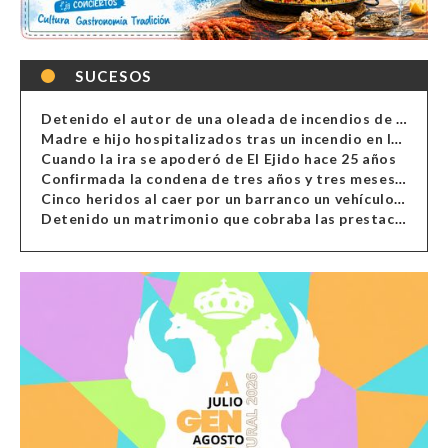
SUCESOS
Detenido el autor de una oleada de incendios de contenedores en Almería
Madre e hijo hospitalizados tras un incendio en la cocina de una vivienda en Almería
Cuando la ira se apoderó de El Ejido hace 25 años
Confirmada la condena de tres años y tres meses al hombre de Antas acusado de xenofobia
Cinco heridos al caer por un barranco un vehículo en Alcolea
Detenido un matrimonio que cobraba las prestaciones de ilegales en Almería, Granada, Málaga, Huelva y Murcia