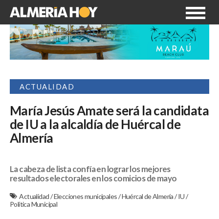
ACTUALIDAD
María Jesús Amate será la candidata
de IU a la alcaldía de Huércal de
Almería
La cabeza de lista confía en lograr los mejores
resultados electorales en los comicios de mayo
Actualidad
/
Elecciones municipales
/
Huércal de Almería
/
IU
/
Política Municipal