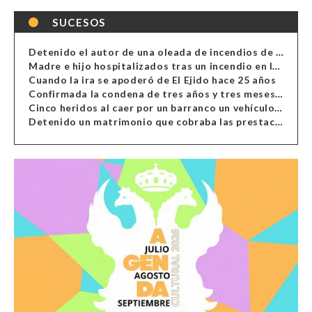
SUCESOS
Detenido el autor de una oleada de incendios de contenedores en Almería
Madre e hijo hospitalizados tras un incendio en la cocina de una vivienda en Almería
Cuando la ira se apoderó de El Ejido hace 25 años
Confirmada la condena de tres años y tres meses al hombre de Antas acusado de xenofobia
Cinco heridos al caer por un barranco un vehículo en Alcolea
Detenido un matrimonio que cobraba las prestaciones de ilegales en Almería, Granada, Málaga, Huelva y Murcia