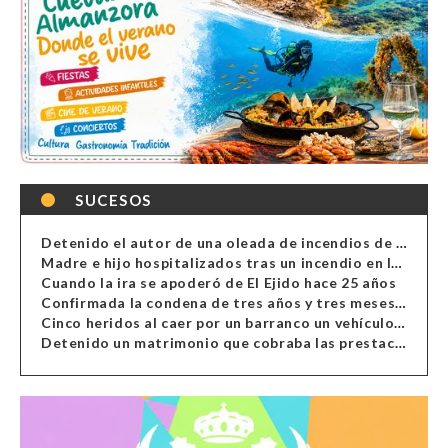
SUCESOS
Detenido el autor de una oleada de incendios de contenedores en Almería
Madre e hijo hospitalizados tras un incendio en la cocina de una vivienda en Almería
Cuando la ira se apoderó de El Ejido hace 25 años
Confirmada la condena de tres años y tres meses al hombre de Antas acusado de xenofobia
Cinco heridos al caer por un barranco un vehículo en Alcolea
Detenido un matrimonio que cobraba las prestaciones de ilegales en Almería, Granada, Málaga, Huelva y Murcia