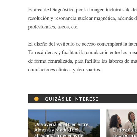
El área de Diagnóstico por la Imagen incluirá sala de
resolución y resonancia nuclear magnética, además de
profesionales, aseos, etc.
El diseño del vestíbulo de acceso contemplará la inter
Torrecárdenas y facilitará la circulación entre los m
de forma centralizada, para facilitar las labores de 
circulaciones clínicas y de usuarios.
QUIZÁS LE INTERESE
Una avería en el tren entre
Almería y Madrid deja
El Hospital
atrapados a decenas de
incorpora u