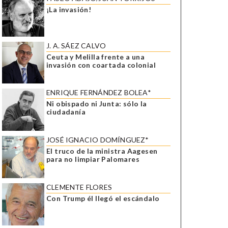
¡La invasión!
J. A. SÁEZ CALVO
Ceuta y Melilla frente a una
invasión con coartada colonial
ENRIQUE FERNÁNDEZ BOLEA*
Ni obispado ni Junta: sólo la
ciudadanía
JOSÉ IGNACIO DOMÍNGUEZ*
El truco de la ministra Aagesen
para no limpiar Palomares
CLEMENTE FLORES
Con Trump él llegó el escándalo