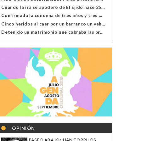
Cuando la ira se apoderó de El Ejido hace 25 años
Confirmada la condena de tres años y tres meses al hombre de Antas acusado de xenofobia
Cinco heridos al caer por un barranco un vehículo en Alcolea
Detenido un matrimonio que cobraba las prestaciones de ilegales en Almería, Granada, Málaga, Huelva y Murcia
OPINIÓN
PASEO ABAJO/JUAN TORRIJOS