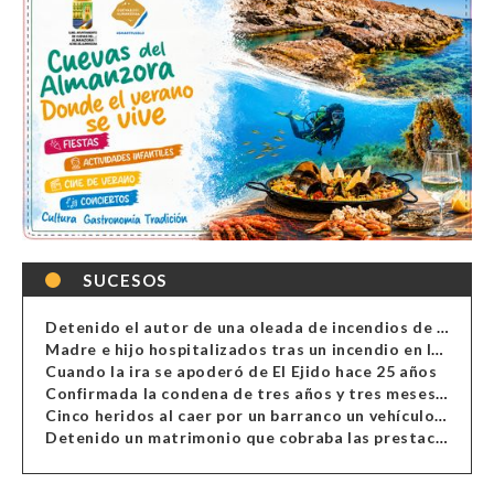
SUCESOS
Detenido el autor de una oleada de incendios de contenedores en Almería
Madre e hijo hospitalizados tras un incendio en la cocina de una vivienda en Almería
Cuando la ira se apoderó de El Ejido hace 25 años
Confirmada la condena de tres años y tres meses al hombre de Antas acusado de xenofobia
Cinco heridos al caer por un barranco un vehículo en Alcolea
Detenido un matrimonio que cobraba las prestaciones de ilegales en Almería, Granada, Málaga, Huelva y Murcia