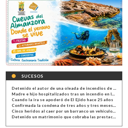
SUCESOS
Detenido el autor de una oleada de incendios de contenedores en Almería
Madre e hijo hospitalizados tras un incendio en la cocina de una vivienda en Almería
Cuando la ira se apoderó de El Ejido hace 25 años
Confirmada la condena de tres años y tres meses al hombre de Antas acusado de xenofobia
Cinco heridos al caer por un barranco un vehículo en Alcolea
Detenido un matrimonio que cobraba las prestaciones de ilegales en Almería, Granada, Málaga, Huelva y Murcia