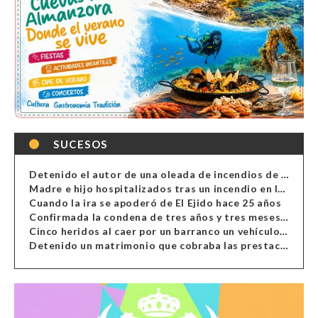
SUCESOS
Detenido el autor de una oleada de incendios de contenedores en Almería
Madre e hijo hospitalizados tras un incendio en la cocina de una vivienda en Almería
Cuando la ira se apoderó de El Ejido hace 25 años
Confirmada la condena de tres años y tres meses al hombre de Antas acusado de xenofobia
Cinco heridos al caer por un barranco un vehículo en Alcolea
Detenido un matrimonio que cobraba las prestaciones de ilegales en Almería, Granada, Málaga, Huelva y Murcia