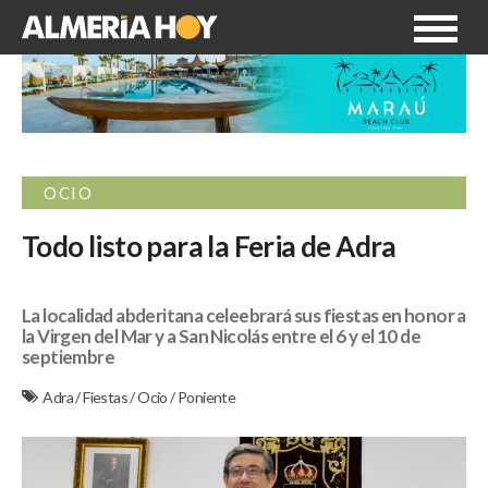
OCIO
Todo listo para la Feria de Adra
La localidad abderitana celeebrará sus fiestas en honor a
la Virgen del Mar y a San Nicolás entre el 6 y el 10 de
septiembre
Adra
/
Fiestas
/
Ocio
/
Poniente