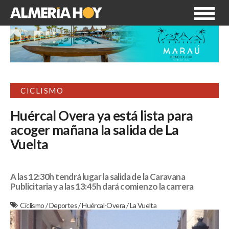
CICLISMO
Huércal Overa ya está lista para
acoger mañana la salida de La
Vuelta
A las 12:30h tendrá lugar la salida de la Caravana
Publicitaria y a las 13:45h dará comienzo la carrera
Ciclismo
/
Deportes
/
Huércal-Overa
/
La Vuelta