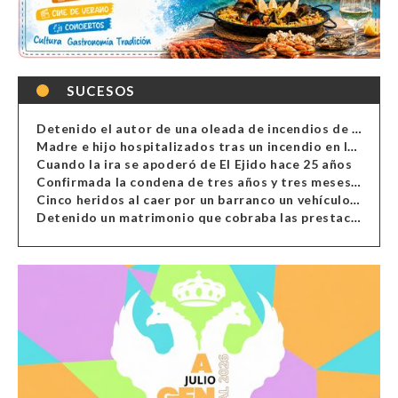
SUCESOS
Detenido el autor de una oleada de incendios de contenedores en Almería
Madre e hijo hospitalizados tras un incendio en la cocina de una vivienda en Almería
Cuando la ira se apoderó de El Ejido hace 25 años
Confirmada la condena de tres años y tres meses al hombre de Antas acusado de xenofobia
Cinco heridos al caer por un barranco un vehículo en Alcolea
Detenido un matrimonio que cobraba las prestaciones de ilegales en Almería, Granada, Málaga, Huelva y Murcia