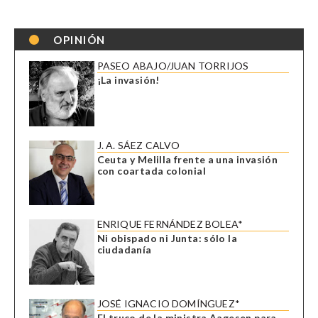
OPINIÓN
PASEO ABAJO/JUAN TORRIJOS
¡La invasión!
J. A. SÁEZ CALVO
Ceuta y Melilla frente a una invasión
con coartada colonial
ENRIQUE FERNÁNDEZ BOLEA*
Ni obispado ni Junta: sólo la
ciudadanía
JOSÉ IGNACIO DOMÍNGUEZ*
El truco de la ministra Aagesen para