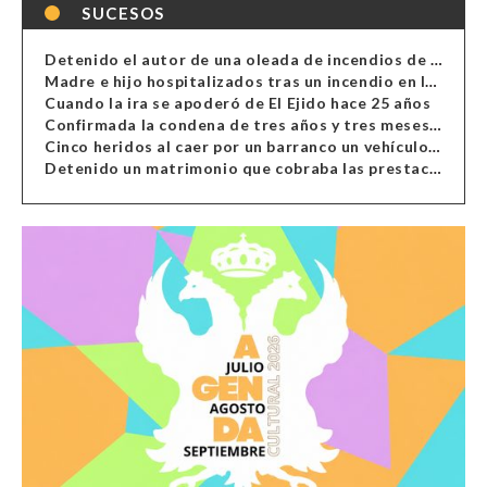
SUCESOS
Detenido el autor de una oleada de incendios de contenedores en Almería
Madre e hijo hospitalizados tras un incendio en la cocina de una vivienda en Almería
Cuando la ira se apoderó de El Ejido hace 25 años
Confirmada la condena de tres años y tres meses al hombre de Antas acusado de xenofobia
Cinco heridos al caer por un barranco un vehículo en Alcolea
Detenido un matrimonio que cobraba las prestaciones de ilegales en Almería, Granada, Málaga, Huelva y Murcia