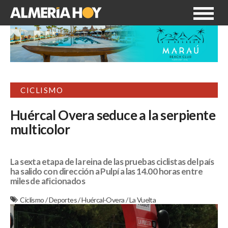
CICLISMO
Huércal Overa seduce a la serpiente
multicolor
La sexta etapa de la reina de las pruebas ciclistas del país
ha salido con dirección a Pulpí a las 14.00 horas entre
miles de aficionados
Ciclismo
/
Deportes
/
Huércal-Overa
/
La Vuelta