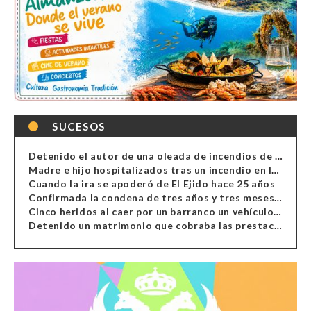
SUCESOS
Detenido el autor de una oleada de incendios de contenedores en Almería
Madre e hijo hospitalizados tras un incendio en la cocina de una vivienda en Almería
Cuando la ira se apoderó de El Ejido hace 25 años
Confirmada la condena de tres años y tres meses al hombre de Antas acusado de xenofobia
Cinco heridos al caer por un barranco un vehículo en Alcolea
Detenido un matrimonio que cobraba las prestaciones de ilegales en Almería, Granada, Málaga, Huelva y Murcia