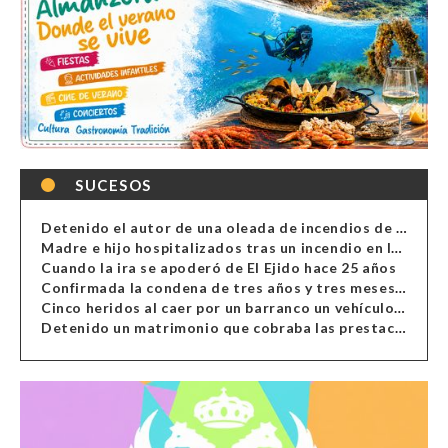
SUCESOS
Detenido el autor de una oleada de incendios de contenedores en Almería
Madre e hijo hospitalizados tras un incendio en la cocina de una vivienda en Almería
Cuando la ira se apoderó de El Ejido hace 25 años
Confirmada la condena de tres años y tres meses al hombre de Antas acusado de xenofobia
Cinco heridos al caer por un barranco un vehículo en Alcolea
Detenido un matrimonio que cobraba las prestaciones de ilegales en Almería, Granada, Málaga, Huelva y Murcia