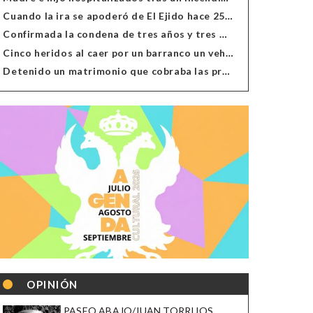
Cuando la ira se apoderó de El Ejido hace 25 años
Confirmada la condena de tres años y tres meses al hombre de Antas acusado de xenofobia
Cinco heridos al caer por un barranco un vehículo en Alcolea
Detenido un matrimonio que cobraba las prestaciones de ilegales en Almería, Granada, Málaga, Huelva y Murcia
OPINIÓN
PASEO ABAJO/JUAN TORRIJOS