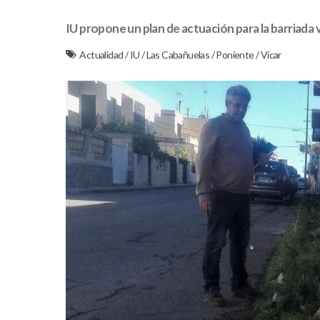
IU propone un plan de actuación para la barriada v
Actualidad
/
IU
/
Las Cabañuelas
/
Poniente
/
Vícar