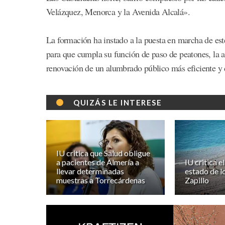
Velázquez, Menorca y la Avenida Alcalá».
La formación ha instado a la puesta en marcha de est
para que cumpla su función de paso de peatones, la a
renovación de un alumbrado público más eficiente y 
QUIZÁS LE INTERESE
IU critica que Salud obligue
a pacientes de Almería a
IU critica e
llevar determinadas
estado de l
muestras a Torrecárdenas
Zapillo