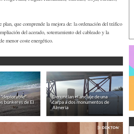
e plan, que comprende la mejora de: la ordenación del tráfico
mpliación del acerado, soterramiento del cableado y la
de menor coste energético.
l "deplorable"
Denuncian el anclaje de una
os búnkeres de El
carpa a dos monumentos de
Almería