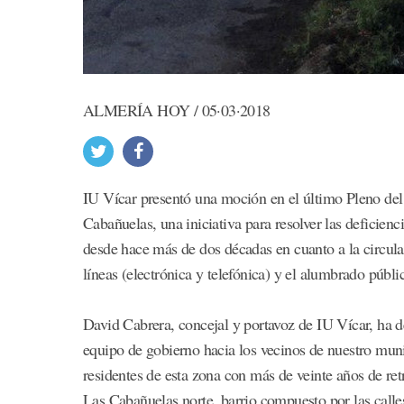
ALMERÍA HOY / 05·03·2018
IU Vícar presentó una moción en el último Pleno de
Cabañuelas, una iniciativa para resolver las deficienc
desde hace más de dos décadas en cuanto a la circulac
líneas (electrónica y telefónica) y el alumbrado públi
David Cabrera, concejal y portavoz de IU Vícar, ha de
equipo de gobierno hacia los vecinos de nuestro muni
residentes de esta zona con más de veinte años de ret
Las Cabañuelas norte, barrio compuesto por las call