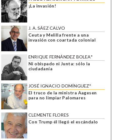
¡La invasión!
J. A. SÁEZ CALVO
Ceuta y Melilla frente a una
invasión con coartada colonial
ENRIQUE FERNÁNDEZ BOLEA*
Ni obispado ni Junta: sólo la
ciudadanía
JOSÉ IGNACIO DOMÍNGUEZ*
El truco de la ministra Aagesen
para no limpiar Palomares
CLEMENTE FLORES
Con Trump él llegó el escándalo