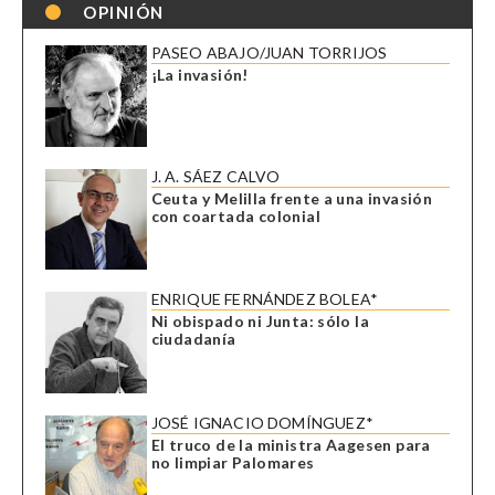
OPINIÓN
PASEO ABAJO/JUAN TORRIJOS
¡La invasión!
J. A. SÁEZ CALVO
Ceuta y Melilla frente a una invasión
con coartada colonial
ENRIQUE FERNÁNDEZ BOLEA*
Ni obispado ni Junta: sólo la
ciudadanía
JOSÉ IGNACIO DOMÍNGUEZ*
El truco de la ministra Aagesen para
no limpiar Palomares