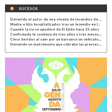
SUCESOS
Detenido el autor de una oleada de incendios de contenedores en Almería
Madre e hijo hospitalizados tras un incendio en la cocina de una vivienda en Almería
Cuando la ira se apoderó de El Ejido hace 25 años
Confirmada la condena de tres años y tres meses al hombre de Antas acusado de xenofobia
Cinco heridos al caer por un barranco un vehículo en Alcolea
Detenido un matrimonio que cobraba las prestaciones de ilegales en Almería, Granada, Málaga, Huelva y Murcia