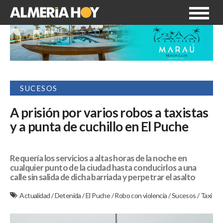
SUCESOS
A prisión por varios robos a taxistas
y a punta de cuchillo en El Puche
Requería los servicios a altas horas de la noche en
cualquier punto de la ciudad hasta conducirlos a una
calle sin salida de dicha barriada y perpetrar el asalto
Actualidad
/
Detenida
/
El Puche
/
Robo con violencia
/
Sucesos
/
Taxi