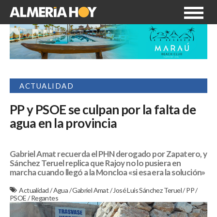
ACTUALIDAD
PP y PSOE se culpan por la falta de
agua en la provincia
Gabriel Amat recuerda el PHN derogado por Zapatero, y
Sánchez Teruel replica que Rajoy no lo pusiera en
marcha cuando llegó a la Moncloa «si esa era la solución»
Actualidad
/
Agua
/
Gabriel Amat
/
José Luis Sánchez Teruel
/
PP
/
PSOE
/
Regantes