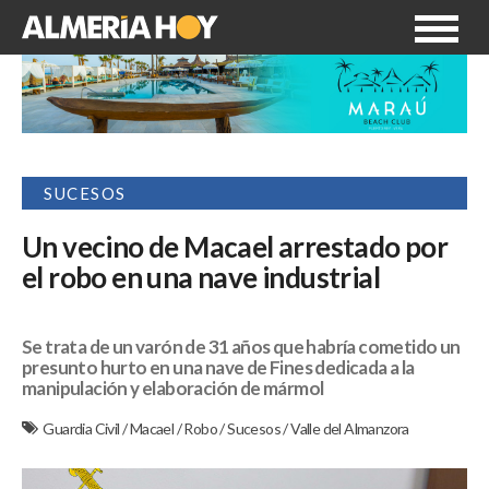
SUCESOS
Un vecino de Macael arrestado por
el robo en una nave industrial
Se trata de un varón de 31 años que habría cometido un
presunto hurto en una nave de Fines dedicada a la
manipulación y elaboración de mármol
Guardia Civil
/
Macael
/
Robo
/
Sucesos
/
Valle del Almanzora