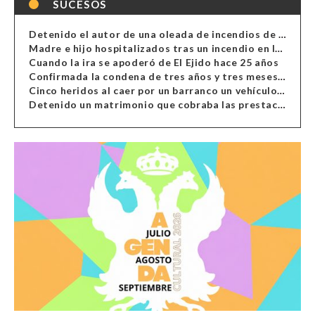
SUCESOS
Detenido el autor de una oleada de incendios de contenedores en Almería
Madre e hijo hospitalizados tras un incendio en la cocina de una vivienda en Almería
Cuando la ira se apoderó de El Ejido hace 25 años
Confirmada la condena de tres años y tres meses al hombre de Antas acusado de xenofobia
Cinco heridos al caer por un barranco un vehículo en Alcolea
Detenido un matrimonio que cobraba las prestaciones de ilegales en Almería, Granada, Málaga, Huelva y Murcia