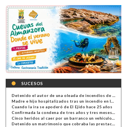
SUCESOS
Detenido el autor de una oleada de incendios de contenedores en Almería
Madre e hijo hospitalizados tras un incendio en la cocina de una vivienda en Almería
Cuando la ira se apoderó de El Ejido hace 25 años
Confirmada la condena de tres años y tres meses al hombre de Antas acusado de xenofobia
Cinco heridos al caer por un barranco un vehículo en Alcolea
Detenido un matrimonio que cobraba las prestaciones de ilegales en Almería, Granada, Málaga, Huelva y Murcia