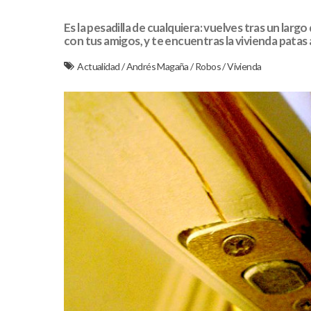
Es la pesadilla de cualquiera: vuelves tras un larg
con tus amigos, y te encuentras la vivienda patas a
Actualidad
/
Andrés Magaña
/
Robos
/
Vivienda