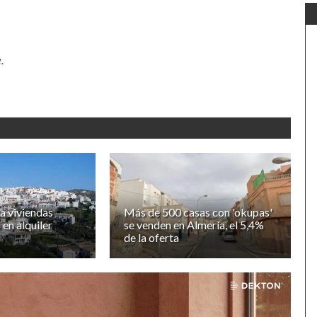
.
a viviendas
Más de 500 casas con 'okupas'
 en alquiler
se venden en Almería, el 5,4%
de la oferta