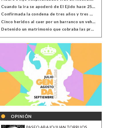
Cuando la ira se apoderó de El Ejido hace 25 años
Confirmada la condena de tres años y tres meses al hombre de Antas acusado de xenofobia
Cinco heridos al caer por un barranco un vehículo en Alcolea
Detenido un matrimonio que cobraba las prestaciones de ilegales en Almería, Granada, Málaga, Huelva y Murcia
OPINIÓN
PASEO ABAJO/JUAN TORRIJOS