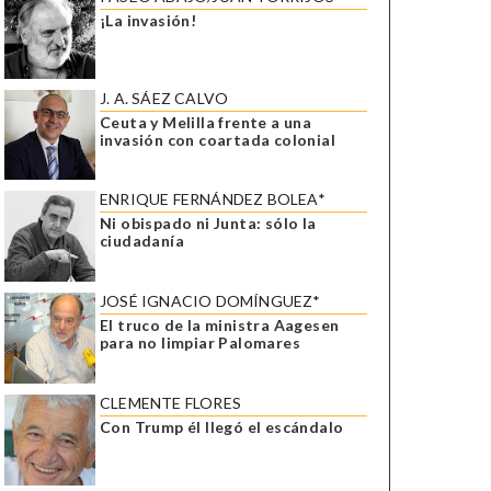
¡La invasión!
J. A. SÁEZ CALVO
Ceuta y Melilla frente a una
invasión con coartada colonial
ENRIQUE FERNÁNDEZ BOLEA*
Ni obispado ni Junta: sólo la
ciudadanía
JOSÉ IGNACIO DOMÍNGUEZ*
El truco de la ministra Aagesen
para no limpiar Palomares
CLEMENTE FLORES
Con Trump él llegó el escándalo