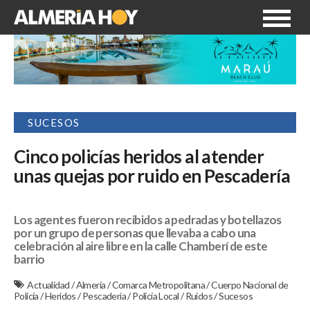
SUCESOS
Cinco policías heridos al atender
unas quejas por ruido en Pescadería
Los agentes fueron recibidos a pedradas y botellazos
por un grupo de personas que llevaba a cabo una
celebración al aire libre en la calle Chamberí de este
barrio
Actualidad
/
Almería
/
Comarca Metropolitana
/
Cuerpo Nacional de
Policía
/
Heridos
/
Pescadería
/
Policía Local
/
Ruidos
/
Sucesos