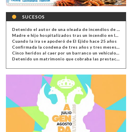
SUCESOS
Detenido el autor de una oleada de incendios de contenedores en Almería
Madre e hijo hospitalizados tras un incendio en la cocina de una vivienda en Almería
Cuando la ira se apoderó de El Ejido hace 25 años
Confirmada la condena de tres años y tres meses al hombre de Antas acusado de xenofobia
Cinco heridos al caer por un barranco un vehículo en Alcolea
Detenido un matrimonio que cobraba las prestaciones de ilegales en Almería, Granada, Málaga, Huelva y Murcia