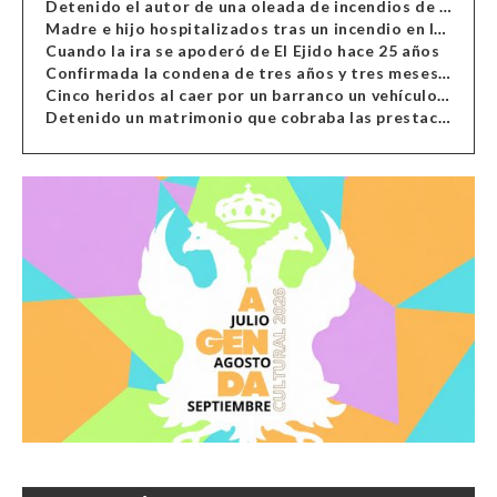
Detenido el autor de una oleada de incendios de contenedores en Almería
Madre e hijo hospitalizados tras un incendio en la cocina de una vivienda en Almería
Cuando la ira se apoderó de El Ejido hace 25 años
Confirmada la condena de tres años y tres meses al hombre de Antas acusado de xenofobia
Cinco heridos al caer por un barranco un vehículo en Alcolea
Detenido un matrimonio que cobraba las prestaciones de ilegales en Almería, Granada, Málaga, Huelva y Murcia