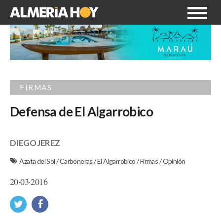
FIRMAS
Defensa de El Algarrobico
DIEGO JEREZ
Azata del Sol
/
Carboneras
/
El Algarrobico
/
Firmas
/
Opinión
20·03·2016