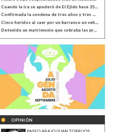
Cuando la ira se apoderó de El Ejido hace 25 años
Confirmada la condena de tres años y tres meses al hombre de Antas acusado de xenofobia
Cinco heridos al caer por un barranco un vehículo en Alcolea
Detenido un matrimonio que cobraba las prestaciones de ilegales en Almería, Granada, Málaga, Huelva y Murcia
OPINIÓN
PASEO ABAJO/JUAN TORRIJOS