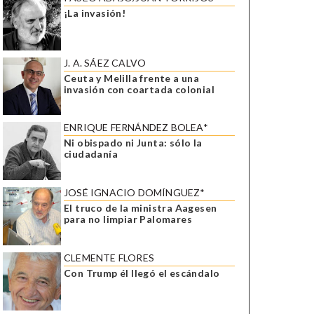
¡La invasión!
J. A. SÁEZ CALVO
Ceuta y Melilla frente a una
invasión con coartada colonial
ENRIQUE FERNÁNDEZ BOLEA*
Ni obispado ni Junta: sólo la
ciudadanía
JOSÉ IGNACIO DOMÍNGUEZ*
El truco de la ministra Aagesen
para no limpiar Palomares
CLEMENTE FLORES
Con Trump él llegó el escándalo