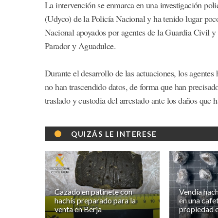
La intervención se enmarca en una investigación poli
(Udyco) de la Policía Nacional y ha tenido lugar poc
Nacional apoyados por agentes de la Guardia Civil y 
Parador y Aguadulce.
Durante el desarrollo de las actuaciones, los agente
no han trascendido datos, de forma que han precisado
traslado y custodia del arrestado ante los daños que h
QUIZÁS LE INTERESE
Cazado en patinete con
Vendía hach
hachís preparado para la
en una cafet
venta en Berja
propiedad e