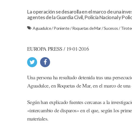
La operación se desarolla en el marco de una inve
agentes de la Guardia Civil, Policía Nacional y Poli
Aguadulce
/
Poniente
/
Roquetas de Mar
/
Sucesos
/
Tirot
EUROPA PRESS / 19·01·2016
Una persona ha resultado detenida tras una persecució
Aguadulce, en Roquetas de Mar, en el marco de una op
Según han explicado fuentes cercanas a la investigaci
«intercambio de disparos» en el que, según los prime
materiales.