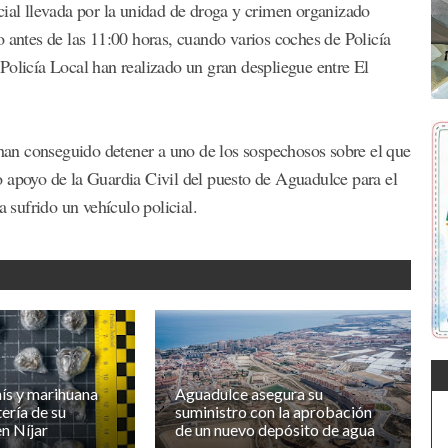
cial llevada por la unidad de droga y crimen organizado
o antes de las 11:00 horas, cuando varios coches de Policía
Policía Local han realizado un gran despliegue entre El
s han conseguido detener a uno de los sospechosos sobre el que
 apoyo de la Guardia Civil del puesto de Aguadulce para el
a sufrido un vehículo policial.
ís y marihuana
Aguadulce asegura su
ería de su
suministro con la aprobación
n Níjar
de un nuevo depósito de agua