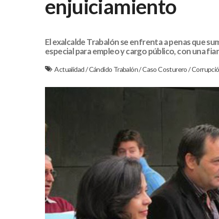
enjuiciamiento
El exalcalde Trabalón se enfrenta a penas que sum
especial para empleo y cargo público, con una fian
Actualidad
/
Cándido Trabalón
/
Caso Costurero
/
Corrupci