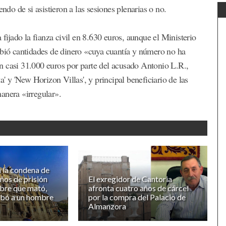
ndo de si asistieron a las sesiones plenarias o no.
 fijado la fianza civil en 8.630 euros, aunque el Ministerio
ibió cantidades de dinero «cuya cuantía y número no ha
n casi 31.000 euros por parte del acusado Antonio L.R.,
a' y 'New Horizon Villas', y principal beneficiario de las
anera «irregular».
 la condena de
ños de prisión
El exregidor de Cantoria
bre que mató,
afronta cuatro años de cárcel
obó a un hombre
por la compra del Palacio de
Almanzora