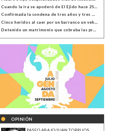
Cuando la ira se apoderó de El Ejido hace 25 años
Confirmada la condena de tres años y tres meses al hombre de Antas acusado de xenofobia
Cinco heridos al caer por un barranco un vehículo en Alcolea
Detenido un matrimonio que cobraba las prestaciones de ilegales en Almería, Granada, Málaga, Huelva y Murcia
OPINIÓN
PASEO ABAJO/JUAN TORRIJOS