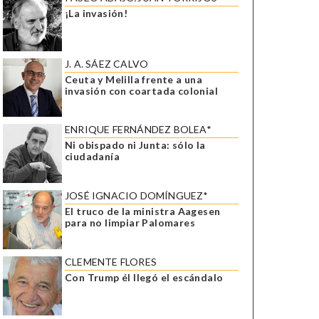
¡La invasión!
J. A. SÁEZ CALVO
Ceuta y Melilla frente a una
invasión con coartada colonial
ENRIQUE FERNÁNDEZ BOLEA*
Ni obispado ni Junta: sólo la
ciudadanía
JOSÉ IGNACIO DOMÍNGUEZ*
El truco de la ministra Aagesen
para no limpiar Palomares
CLEMENTE FLORES
Con Trump él llegó el escándalo