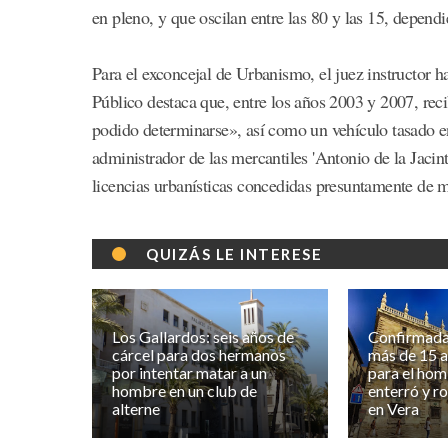
en pleno, y que oscilan entre las 80 y las 15, dependie
Para el exconcejal de Urbanismo, el juez instructor ha
Público destaca que, entre los años 2003 y 2007, rec
podido determinarse», así como un vehículo tasado e
administrador de las mercantiles 'Antonio de la Jacint
licencias urbanísticas concedidas presuntamente de m
QUIZÁS LE INTERESE
Los Gallardos: seis años de
Confirmada
cárcel para dos hermanos
más de 15 a
por intentar matar a un
para el hom
hombre en un club de
enterró y r
alterne
en Vera