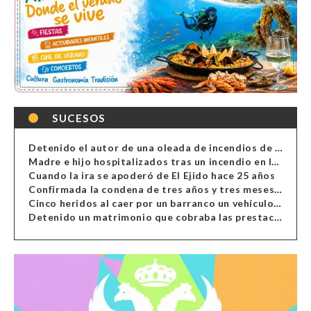
SUCESOS
Detenido el autor de una oleada de incendios de contenedores en Almería
Madre e hijo hospitalizados tras un incendio en la cocina de una vivienda en Almería
Cuando la ira se apoderó de El Ejido hace 25 años
Confirmada la condena de tres años y tres meses al hombre de Antas acusado de xenofobia
Cinco heridos al caer por un barranco un vehículo en Alcolea
Detenido un matrimonio que cobraba las prestaciones de ilegales en Almería, Granada, Málaga, Huelva y Murcia